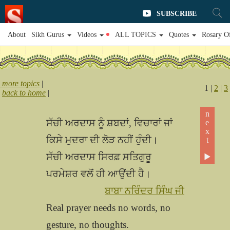
SUBSCRIBE
About
Sikh Gurus
Videos
ALL TOPICS
Quotes
Rosary O
more topics
|
1 |
2
|
3
back to home
|
next ▶
ਸੱਚੀ ਅਰਦਾਸ ਨੂੰ ਸ਼ਬਦਾਂ, ਵਿਚਾਰਾਂ ਜਾਂ
ਕਿਸੇ ਮੁਦਰਾ ਦੀ ਲੋੜ ਨਹੀਂ ਹੁੰਦੀ।
ਸੱਚੀ ਅਰਦਾਸ ਸਿਰਫ਼ ਸਤਿਗੁਰੂ
ਪਰਮੇਸ਼ਰ ਵਲੋਂ ਹੀ ਆਉਂਦੀ ਹੈ।
ਬਾਬਾ ਨਰਿੰਦਰ ਸਿੰਘ ਜੀ
Real prayer needs no words, no
gesture, no thoughts.