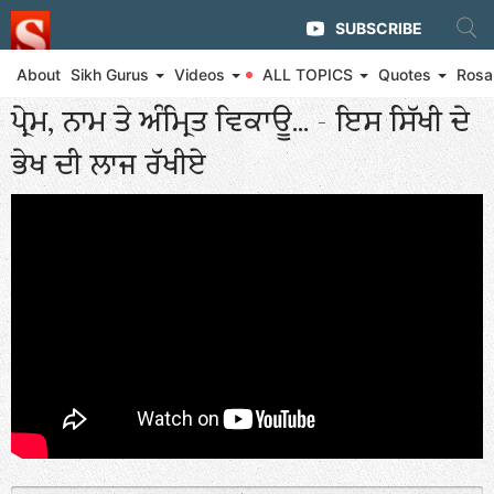
SUBSCRIBE
About
Sikh Gurus
Videos
ALL TOPICS
Quotes
Rosa
◄ Rosary of Divine Wisdom - Priceless Bachans by Baba Ji
ਪ੍ਰੇਮ, ਨਾਮ ਤੇ ਅੰਮ੍ਰਿਤ ਵਿਕਾਊ... - ਇਸ ਸਿੱਖੀ ਦੇ
ਭੇਖ ਦੀ ਲਾਜ ਰੱਖੀਏ