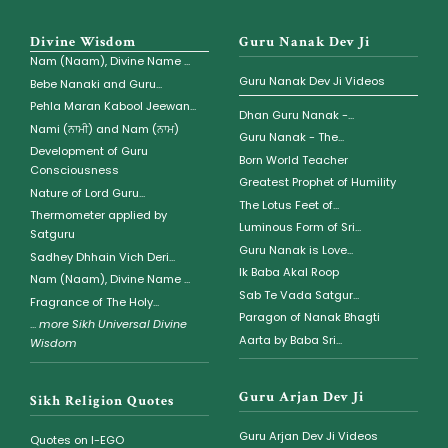
Divine Wisdom
Guru Nanak Dev Ji
Nam (Naam), Divine Name ...
Guru Nanak Dev Ji Videos
Bebe Nanaki and Guru...
Pehla Maran Kabool Jeewan...
Dhan Guru Nanak -...
Nami (ਨਾਮੀ) and Nam (ਨਾਮ)
Guru Nanak - The...
Development of Guru
Born World Teacher
Consciousness
Greatest Prophet of Humility
Nature of Lord Guru...
The Lotus Feet of...
Thermometer applied by
Luminous Form of Sri...
Satguru
Guru Nanak is Love...
Sadhey Dhhain Vich Deri...
Ik Baba Akal Roop
Nam (Naam), Divine Name ...
Sab Te Vada Satgur...
Fragrance of The Holy...
Paragon of Nanak Bhagti
...
more Sikh Universal Divine
Aarta by Baba Sri...
Wisdom
Guru Arjan Dev Ji
Sikh Religion Quotes
Guru Arjan Dev Ji Videos
Quotes on I-EGO