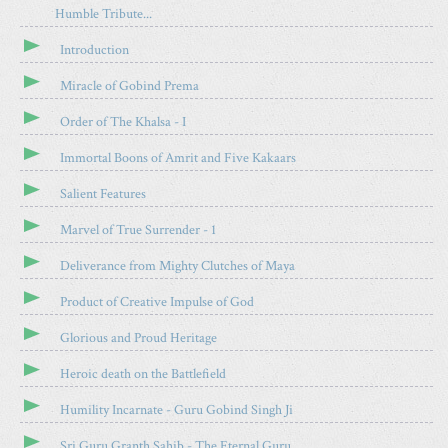
Humble Tribute...
T
N
H
X
Introduction
I
S
Miracle of Gobind Prema
A
R
Order of The Khalsa - I
T
Immortal Boons of Amrit and Five Kakaars
I
C
Salient Features
L
E
Marvel of True Surrender - 1
Deliverance from Mighty Clutches of Maya
Product of Creative Impulse of God
Glorious and Proud Heritage
Heroic death on the Battlefield
Humility Incarnate - Guru Gobind Singh Ji
Sri Guru Granth Sahib - The Eternal Guru