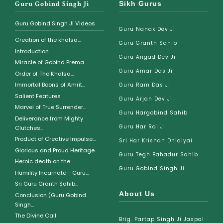
Guru Gobind Singh Ji
Sikh Gurus
Guru Gobind Singh Ji Videos
Guru Nanak Dev Ji
Creation of the khalsa...
Guru Granth Sahib
Introduction
Guru Angad Dev Ji
Miracle of Gobind Prema
Guru Amar Das Ji
Order of The Khalsa...
Immortal Boons of Amrit...
Guru Ram Das Ji
Salient Features
Guru Arjan Dev Ji
Marvel of True Surrender...
Guru Hargobind Sahib
Deliverance from Mighty
Guru Har Rai Ji
Clutches...
Product of Creative Impulse...
Sri Har Krishan Dhiaiyai
Glorious and Proud Heritage
Guru Tegh Bahadur Sahib
Heroic death on the...
Guru Gobind Singh Ji
Humility Incarnate - Guru...
Sri Guru Granth Sahib...
About Us
Conclusion (Guru Gobind
Singh...
The Divine Call
Brig. Partap Singh Ji Jaspal