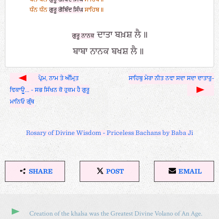
ਧੰਨ ਧੰਨ
ਗੁਰੂ ਗੋਬਿੰਦ ਸਿੰਘ
ਸਾਹਿਬ॥
ਦਾਤਾ ਬਖ਼ਸ਼ ਲੈ॥
ਗੁਰੂ ਨਾਨਕ
ਬਾਬਾ ਨਾਨਕ ਬਖਸ਼ ਲੈ॥
ਪ੍ਰੇਮ, ਨਾਮ ਤੇ ਅੰਮ੍ਰਿਤ
ਸਾਹਿਬੁ ਮੇਰਾ ਨੀਤ ਨਵਾ ਸਦਾ ਸਦਾ ਦਾਤਾਰੁ-
ਵਿਕਾਊ... - ਸਭ ਸਿੱਖਨ ਕੋ ਹੁਕਮ ਹੈ ਗੁਰੂ
ਮਾਨਿਓ ਗ੍ਰੰਥ
Rosary of Divine Wisdom - Priceless Bachans by Baba Ji
SHARE
POST
EMAIL
S
P
E
H
O
M
A
S
A
R
T
I
Creation of the khalsa was the Greatest Divine Volano of An Age.
E
O
L