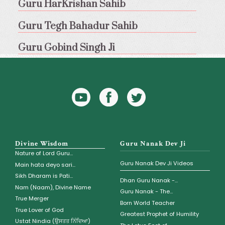
Guru HarKrishan Sahib
Guru Tegh Bahadur Sahib
Guru Gobind Singh Ji
YouTube
Facebook
Twitter
Icon
Icon
Divine Wisdom
Guru Nanak Dev Ji
Nature of Lord Guru...
Guru Nanak Dev Ji Videos
Main hata deyo sari...
Sikh Dharam is Pati...
Dhan Guru Nanak -...
Nam (Naam), Divine Name
Guru Nanak - The...
True Merger
Born World Teacher
True Lover of God
Greatest Prophet of Humility
Ustat Nindia (ਉਸਤਤ ਨਿੰਦਿਆ)