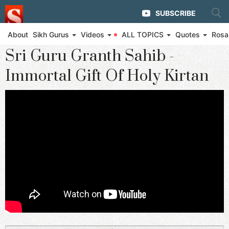
SUBSCRIBE
About
Sikh Gurus
Videos
ALL TOPICS
Quotes
Rosa
◄ Eternal Glory of Guru Arjan Dev Ji
Sri Guru Granth Sahib -
Immortal Gift Of Holy Kirtan