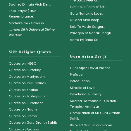
The Lotus Feet of...
Sadhey Dhhain Vich Deri...
Luminous Form of Sri...
True Prayer (True
Guru Nanak is Love...
Remembrance)
Ik Baba Akal Roop
Mother's milk flows in...
Sab Te Vada Satgur...
...
more Sikh Universal Divine
Paragon of Nanak Bhagti
Wisdom
Aarta by Baba Sri...
Sikh Religion Quotes
Guru Arjan Dev Ji
Quotes on I-EGO
Guru Arjan Dev Ji Videos
Quotes on Suffering
Preface
Quotes on Martyrdom
Introduction
Quotes on Guru Nanak
Miracle of Love
Quotes on Khalsa
Devotional Humility
Quotes on Mahapurush
Sacred Harmandir - Golden
Quotes on Surrender
Temple, (Amritsar)
Quotes on Naam
Compilation of Sri Guru Granth
Quotes on Prema
Sahib
Quotes on Guru Granth Sahib
Beloved Guru in our Home
Quotes on Ardaas