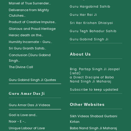
Marvel of True Surrender...
Guru Hargobind Sahib
Deliverance from Mighty
Guru Har Rai Ji
Clutches...
Product of Creative Impulse...
Sri Har Krishan Dhiaiyai
Glorious and Proud Heritage
Guru Tegh Bahadur Sahib
Heroic death on the...
Guru Gobind Singh Ji
Humility Incarnate - Guru...
Sri Guru Granth Sahib...
About Us
Conclusion (Guru Gobind
Singh...
The Divine Call
Brig. Partap Singh Ji Jaspal
(retd)
a Direct Disciple of Baba
Guru Gobind Singh Ji Quotes
Nand Singh Ji Maharaj
Subscribe to keep updated
Guru Amar Das Ji
Other Websites
Guru Amar Das Ji Videos
God is Love and...
Sikh Videos Shabad Gurbani
Noor - E -...
Kirtan
Unique Labour of Love
Baba Nand Singh Ji Maharaj