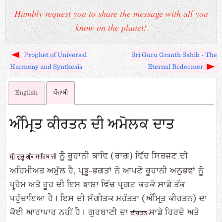
Humbly request you to share the message with all you
know on the planet!
Prophet of Universal
Sri Guru Granth Sahib - The
Harmony and Synthesis
Eternal Redeemer
English
ਪੰਜਾਬੀ
ਅੰਮ੍ਰਿਤ ਕੀਰਤਨ ਦੀ ਅਮੋਲਕ ਦਾਤ
ਨੂੰ ਰੂਹਾਨੀ ਕਾਵਿ (ਰਾਗ) ਵਿੱਚ ਸਿਰਜਣ ਦੀ
ਸ੍ਰੀ ਗੁਰੂ ਗ੍ਰੰਥ ਸਾਹਿਬ ਜੀ
ਅਹਿਮੀਅਤ ਅਮੁੱਲ ਹੈ, ਪ੍ਰਭੂ-ਭਗਤਾਂ ਨੇ ਆਪਣੇ ਰੂਹਾਨੀ ਅਨੁਭਵਾਂ ਨੂੰ
ਪ੍ਰ੍ਰੇਮ ਅਤੇ ਰੂਹ ਦੀ ਇਸ ਭਾਸ਼ਾ ਵਿੱਚ ਪ੍ਰਗਟ ਕਰਕੇ ਸਾਡੇ ਤੱਕ
ਪਹੁੰਚਾਇਆ ਹੈ। ਇਸ ਦੀ ਸੰਗੀਤਕ ਮਹੱਤਤਾ (ਅੰਮ੍ਰਿਤ ਕੀਰਤਨ) ਦਾ
ਕੋਈ ਆਰਾਪਾਰ ਨਹੀਂ ਹੈ। ਗੁਰਬਾਣੀ ਦਾ
ਸਾਡੇ ਹਿਰਦੇ ਅਤੇ
ਕੀਰਤਨ