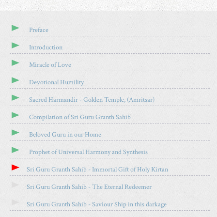
H
O
M
A
S
A
R
T
I
Preface
E
O
L
T
N
Introduction
H
X
I
Miracle of Love
S
Devotional Humility
A
R
Sacred Harmandir - Golden Temple, (Amritsar)
T
I
Compilation of Sri Guru Granth Sahib
C
L
Beloved Guru in our Home
E
Prophet of Universal Harmony and Synthesis
Sri Guru Granth Sahib - Immortal Gift of Holy Kirtan
Sri Guru Granth Sahib - The Eternal Redeemer
Sri Guru Granth Sahib - Saviour Ship in this darkage