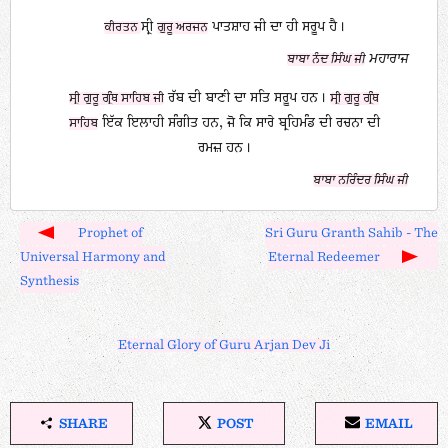
ਸ੍ਰੀ
ਪਾਤਸ਼ਾਹ ਜੀ ਦਾ ਹੀ ਸਰੂਪ ਹੈ।
ਕੀਰਤਨ
ਗੁਰੂ ਅਰਜਨ
ਮਹਾਰਾਜ
ਬਾਬਾ ਨੰਦ ਸਿੰਘ ਜੀ
ਰੱਬ ਦੀ ਬਾਣੀ ਦਾ ਸਤਿ ਸਰੂਪ ਹਨ।
ਸ੍ਰੀ ਗੁਰੂ ਗ੍ਰੰਥ ਸਾਹਿਬ ਜੀ
ਸ੍ਰੀ ਗੁਰੂ ਗ੍ਰੰਥ
ਇੱਕ ਇਲਾਹੀ ਸੰਗੀਤ ਹਨ, ਜੋ ਕਿ ਸਾਰੇ ਬ੍ਰਹਿਮੰਡ ਦੀ ਰਚਨਾ ਦੀ
ਸਾਹਿਬ
ਰਮਜ਼ ਹਨ।
ਬਾਬਾ ਨਰਿੰਦਰ ਸਿੰਘ ਜੀ
Prophet of
Sri Guru Granth Sahib - The
Universal Harmony and
Eternal Redeemer
Synthesis
Eternal Glory of Guru Arjan Dev Ji
SHARE
POST
EMAIL
S
P
E